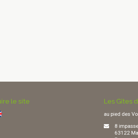
ire le site
Les Gîtes 
au pied des Vo
8
impasse
63122
Ma