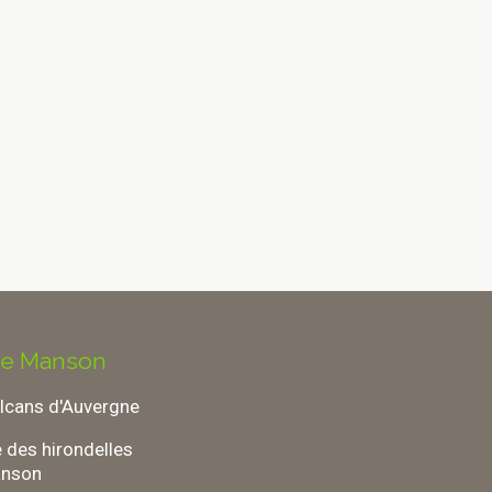
de Manson
lcans d'Auvergne
 des hirondelles
nson